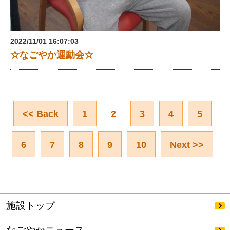
2022/11/01 16:07:03
☆なごやか運動会☆
<< Back
1
2
3
4
5
6
7
8
9
10
Next >>
施設トップ