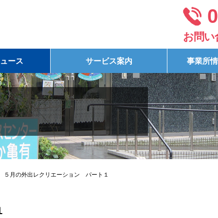
0
お問い
ュース
サービス案内
事業所情
５月の外出レクリエーション パート１
１